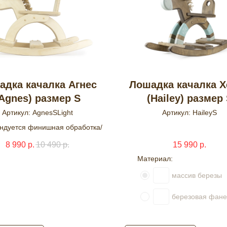
адка качалка Агнес
Лошадка качалка Х
Agnes) размер S
(Hailey) размер
Артикул:
AgnesSLight
Артикул:
HaileyS
ндуется финишная обработка/
8 990
р.
10 490
р.
15 990
р.
Материал:
массив березы
березовая фан