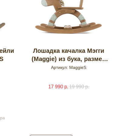
ейли
Лошадка качалка Мэгги
 S
(Maggie) из бука, размер
S
Артикул:
MaggieS
17 990
р.
19 990
р.
ера