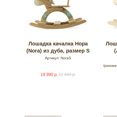
Лошадка качалка Нора
Лош
(Nora) из дуба, размер S
(
Артикул:
NoraS
/рекоме
19 990
р.
22 490
р.