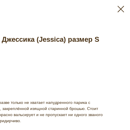
Джессика (Jessica) размер S
разве только не хватает напудренного парика с
и, закреплённой изящной старинной брошью. Стоит
екрасно вальсирует и не пропускает ни одного званого
придирчиво.