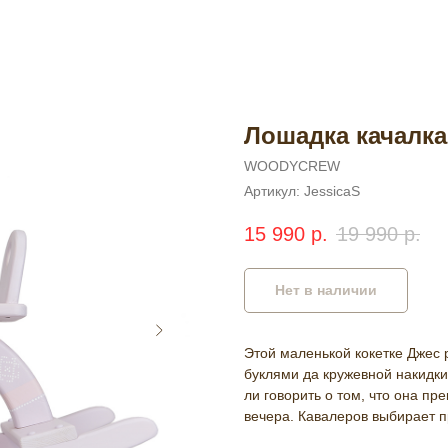
Лошадка качалка 
WOODYCREW
Артикул:
JessicaS
15 990
р.
19 990
р.
Нет в наличии
Этой маленькой кокетке Джес 
буклями да кружевной накидк
ли говорить о том, что она пр
вечера. Кавалеров выбирает 