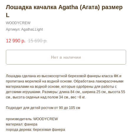
Лошадка качалка Agatha (Агата) размер
L
WOODYCREW
Артикул:
AgathaLLight
12 990
р.
15 690
р.
Нет в наличии
Лошадка сделана из высокосортной березовой фанеры класса ФК и
пропитана морилкой на водной основе. Обработана лакокрасочными
материалами на водной основе, которые одобрены для работы с
детскими игрушками. Размеры: длина 84 см., ширина 25 см., высота 55
см., высота сиденья над полом 34 см., вес ~8 кг.
Подходит для детей ростом от 90 до 105 см
производитель: WOODYCREW
материал: фанера
порода дерева: березовая фанера