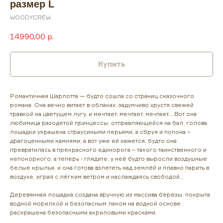
размер L
WOODYCREW
14990,00
р.
Купить
Романтичная Шарлотта — будто сошла со страниц сказочного
романа. Она вечно витает в облаках, задумчиво хрустя свежей
травкой на цветущем лугу, и мечтает, мечтает, мечтает… Вот она
любимица разодетой принцессы, отправляющейся на бал, голова
лошадки украшена страусиными перьями, а сбруя и попона –
драгоценными камнями; а вот уже ей кажется, будто она
превратилась в прекрасного единорога – такого таинственного и
непокорного; а теперь - глядите, у неё будто выросли воздушные
белые крылья, и она готова взлететь над землёй и плавно парить в
воздухе, играя с лёгким ветром и наслаждаясь свободой…
Деревянная лошадка создана вручную из массива березы, покрыта
водной морилкой и безопасным лаком на водной основе.
раскрашена безопасными акриловыми красками.